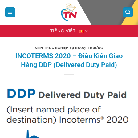
Bỏ
qua
nội
dung
TIẾNG VIỆT
KIẾN THỨC NGHIỆP VỤ NGOẠI THƯƠNG
INCOTERMS 2020 – Điều Kiện Giao
Hàng DDP (Delivered Duty Paid)