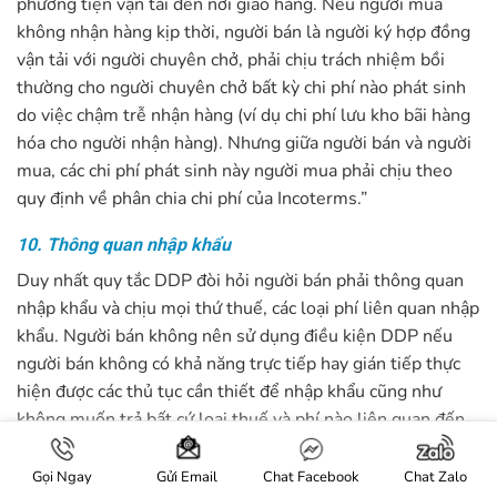
phương tiện vận tải đến nơi giao hàng. Nếu người mua
không nhận hàng kịp thời, người bán là người ký hợp đồng
vận tải với người chuyên chở, phải chịu trách nhiệm bồi
thường cho người chuyên chở bất kỳ chi phí nào phát sinh
do việc chậm trễ nhận hàng (ví dụ chi phí lưu kho bãi hàng
hóa cho người nhận hàng). Nhưng giữa người bán và người
mua, các chi phí phát sinh này người mua phải chịu theo
quy định về phân chia chi phí của Incoterms.”
10. Thông quan nhập khẩu
Duy nhất quy tắc DDP đòi hỏi người bán phải thông quan
nhập khẩu và chịu mọi thứ thuế, các loại phí liên quan nhập
khẩu. Người bán không nên sử dụng điều kiện DDP nếu
người bán không có khả năng trực tiếp hay gián tiếp thực
hiện được các thủ tục cần thiết để nhập khẩu cũng như
không muốn trả bất cứ loại thuế và phí nào liên quan đến
nhập khẩu. Trong những tình huống như vậy nên sử dụng
điều kiện DAP hoặc DPU.
Gọi Ngay
Chat Facebook
Chat Zalo
Gửi Email