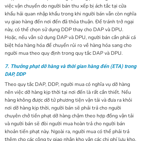
việc vận chuyển do người bán thu xếp bị ách tắc tại cửa
khẩu hải quan nhập khẩu trong khi người bán vẫn còn nghĩa
vụ giao hàng đến nơi đến đã thỏa thuận. Để tránh trở ngại
này, có thể chọn sử dụng DDP thay cho DAP và DPU.
Hoặc, nếu vẫn sử dụng DAP và DPU, người bán cần phải cá
biệt hóa hàng hóa để chuyển rủi ro về hàng hóa sang cho
người mua theo quy định trong quy tắc DAP và DPU.
7. Thưởng phạt dỡ hàng và thời gian hàng đến (ETA) trong
DAP, DDP
Theo quy tắc DAP, DDP, người mua có nghĩa vụ dỡ hàng
nên việc dỡ hàng kịp thời tại nơi đến là rất cần thiết. Nếu
hàng không được dỡ tử phương tiện vận tải và đưa ra khỏi
nơi dỡ hàng kịp thời, người bán sẽ phải trả cho người
chuyên chở tiền phạt dỡ hàng chậm theo hợp đồng vận tải
và người bán sẽ đòi người mua hoàn trả cho người bán
khoản tiến phạt này. Ngoài ra, người mua có thể phải trả
thêm cho các công ty giao nhận kho vận các chi phí lưu kho,