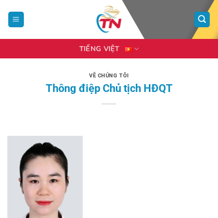
Bỏ
qua
nội
dung
TIẾNG VIỆT
VỀ CHÚNG TÔI
Thông điệp Chủ tịch HĐQT