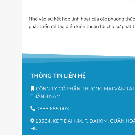
Nhờ vào sự kết hợp linh hoạt của các phương thức 
phát triển để tạo điều kiện thuận lợi cho sự phát 
THÔNG TIN LIÊN HỆ
CÔNG TY CỔ PHẦN THƯƠNG MẠI VẬN TẢI
THÀNH NAM
0888.688.003
135B4, KĐT ĐẠI KIM, P. ĐẠI KIM, QUẬN HO
HN