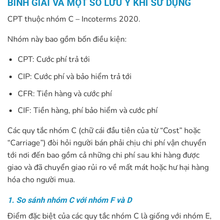
BÌNH GIẢI VÀ MỘT SỐ LƯU Ý KHI SỬ DỤNG
CPT thuộc nhóm C – Incoterms 2020.
Nhóm này bao gồm bốn điều kiện:
CPT: Cước phí trả tới
CIP: Cước phí và bảo hiểm trả tới
CFR: Tiền hàng và cước phí
CIF: Tiền hàng, phí bảo hiểm và cước phí
Các quy tắc nhóm C (chữ cái đầu tiên của từ “Cost” hoặc
“Carriage”) đòi hỏi người bán phải chịu chi phí vận chuyển
tới nơi đến bao gồm cả những chi phí sau khi hàng được
giao và đã chuyển giao rủi ro về mất mát hoặc hư hại hàng
hóa cho người mua.
1. So sánh nhóm C với nhóm F và D
Điểm đặc biệt của các quy tắc nhóm C là giống với nhóm E,