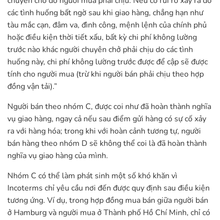
chuyên chở do người mua phải chịu. Nếu có rủi ro xảy ra do
các tình huống bất ngờ sau khi giao hàng, chẳng hạn như
tàu mắc cạn, đâm va, đình công, mệnh lệnh của chính phủ
hoặc điều kiện thời tiết xấu, bất kỳ chi phí không lường
trước nào khác người chuyên chở phải chịu do các tình
huống này, chi phí không lường trước được để cập sẽ được
tính cho người mua (trừ khi người bán phải chịu theo hợp
đồng vận tải).”
Người bán theo nhóm C, được coi như đã hoàn thành nghĩa
vụ giao hàng, ngay cả nếu sau điểm gửi hàng có sự cố xảy
ra với hàng hóa; trong khi với hoàn cảnh tương tự, người
bán hàng theo nhóm D sẽ không thể coi là đã hoàn thành
nghĩa vụ giao hàng của mình.
Nhóm C có thể làm phát sinh một số khó khăn vì
Incoterms chỉ yêu cầu nơi đến được quy định sau điều kiện
tương ứng. Ví dụ, trong hợp đồng mua bán giữa người bán
ở Hamburg và người mua ở Thành phố Hồ Chí Minh, chỉ có