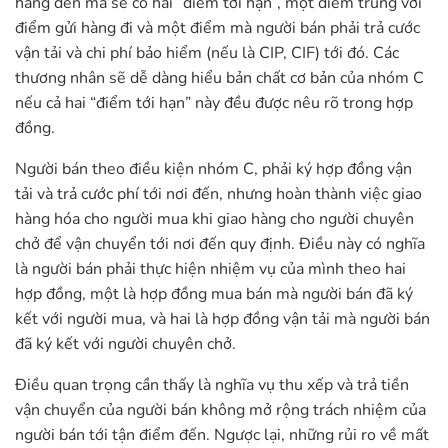
hàng đến mà sẽ có hai “điểm tới hạn”, một điểm trùng với
điểm gửi hàng đi và một điểm mà người bán phải trả cước
vận tải và chi phí bảo hiểm (nếu là CIP, CIF) tới đó. Các
thương nhân sẽ dễ dàng hiểu bản chất cơ bản của nhóm C
nếu cả hai “điểm tới hạn” này đều được nêu rõ trong hợp
đồng.
Người bán theo điều kiện nhóm C, phải ký hợp đồng vận
tải và trả cước phí tới nơi đến, nhưng hoàn thành việc giao
hàng hóa cho người mua khi giao hàng cho người chuyên
chở để vận chuyển tới nơi đến quy định. Điều này có nghĩa
là người bán phải thực hiện nhiệm vụ của mình theo hai
hợp đồng, một là hợp đồng mua bán mà người bán đã ký
kết với người mua, và hai là hợp đồng vận tải mà người bán
đã ký kết với người chuyên chở.
Điều quan trọng cần thấy là nghĩa vụ thu xếp và trả tiền
vận chuyển của người bán không mở rộng trách nhiệm của
người bán tới tận điểm đến. Ngược lại, những rủi ro về mất