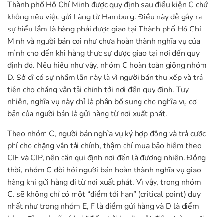
Thành phố Hồ Chí Minh được quy định sau điều kiện C chứ
không nêu việc gửi hàng từ Hamburg. Điều này dễ gây ra
sự hiểu lầm là hàng phải được giao tại Thành phố Hồ Chí
Minh và người bán coi như chưa hoàn thành nghĩa vụ của
mình cho đến khi hàng thực sự được giao tại nơi đến quy
định đó. Nếu hiểu như vậy, nhóm C hoàn toàn giống nhóm
D. Sở dĩ có sự nhầm lẫn này là vì người bán thu xếp và trả
tiền cho chặng vận tải chính tới nơi đến quy định. Tuy
nhiên, nghĩa vụ này chỉ là phân bố sung cho nghĩa vụ cơ
bản của người bán là gửi hàng từ nơi xuất phát.
Theo nhóm C, người bán nghĩa vụ ký hợp đồng và trả cước
phí cho chặng vận tải chính, thậm chí mua bảo hiểm theo
CIF và CIP, nên cần qui định nơi đến là đương nhiên. Đồng
thời, nhóm C đòi hỏi người bán hoàn thành nghĩa vụ giao
hàng khi gửi hàng đi từ nơi xuất phát. Vì vậy, trong nhóm
C. sẽ không chỉ có một “điểm tới hạn” (critical point) duy
nhất như trong nhóm E, F là điểm gửi hàng và D là điểm