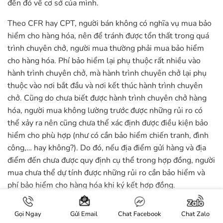
đến đó về cơ sở của mình.
Theo CFR hay CPT, người bán không có nghĩa vụ mua bảo
hiểm cho hàng hóa, nên để tránh được tổn thất trong quá
trình chuyên chở, người mua thường phải mua bảo hiểm
cho hàng hóa. Phí bảo hiểm lại phụ thuộc rất nhiều vào
hành trình chuyên chở, mà hành trình chuyên chở lại phụ
thuộc vào nơi bắt đầu và nơi kết thúc hành trình chuyên
chở. Cũng do chưa biết được hành trình chuyên chở hàng
hóa, người mua không lường trước được những rủi ro có
thể xảy ra nên cũng chưa thể xác định được điều kiện bảo
hiểm cho phù hợp (như có cần bảo hiểm chiến tranh, đình
công,… hay không?). Do đó, nếu địa điểm gửi hàng và địa
điểm đến chưa được quy định cụ thể trong hợp đồng, người
mua chưa thể dự tính được những rủi ro cần bảo hiểm và
phí bảo hiểm cho hàng hóa khi ký kết hợp đồng.
Thậm chí theo CIF hoặc CIP, mặc dù người bán là người
Gọi Ngay
Chat Facebook
Chat Zalo
Gửi Email
phải mua bảo hiểm cho hàng hóa, nhưng người mua vẫn