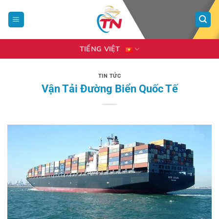
Bỏ
qua
nội
dung
TIẾNG VIỆT
TIN TỨC
Vận Tải Đường Biển Quốc Tế