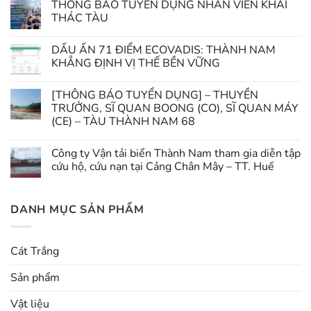
THÔNG BÁO TUYỂN DỤNG NHÂN VIÊN KHAI
THÁC TÀU
DẤU ẤN 71 ĐIỂM ECOVADIS: THÀNH NAM
KHẲNG ĐỊNH VỊ THẾ BỀN VỮNG
[THÔNG BÁO TUYỂN DỤNG] – THUYỀN
TRƯỞNG, SĨ QUAN BOONG (CO), SĨ QUAN MÁY
(CE) – TÀU THÀNH NAM 68
Công ty Vận tải biển Thành Nam tham gia diễn tập
cứu hộ, cứu nạn tại Cảng Chân Mây – TT. Huế
DANH MỤC SẢN PHẨM
Cát Trắng
Sản phẩm
Vật liệu