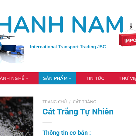
HANH NAM
International Transport Trading JSC
ÀNH NGHỀ
SẢN PHẨM
TIN TỨC
THƯ VI
TRANG CHỦ
/
CÁT TRẮNG
Cát Trắng Tự Nhiên
Thông tin cơ bản :