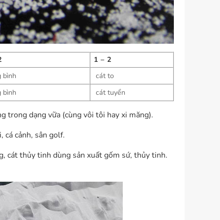
2
1 – 2
 bình
cát to
 bình
cát tuyển
g trong dạng vữa (cùng vôi tôi hay xi măng).
, cá cảnh, sân golf.
 cát thủy tinh dùng sản xuất gốm sứ, thủy tinh.