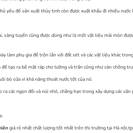
hủ yếu để sản xuất thủy tinh còn được xuất khẩu đi nhiều nước
ại, sàng tuyển cũng được dùng như là một vật liệu mài mòn đượ
ày làm phụ gia để trộn lẫn với đất sét và các vật liệu khác tron
n để tạo ra bề mặt ráp cho tường và trần cũng như sàn chống tr
uôi bò sữa vì khả năng thoát nước tốt của nó.
 ra các ngọn đồi và núi nhỏ, chẳng hạn trong xây dựng các sân g
o
nhiên
giá rẻ nhất chất lượng tốt nhất trên thị trường tại Hà nội,t