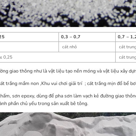
25
0,3 – 0,7
0,7 – 1,
cát nhỏ
cát trung
 ≤ 0,25
cát trung
g giao thông như là vật liệu tạo nền móng và vật liệu xây dựn
át trắng mầm non ,Khu vui chơi giải trí ; cát trắng mịn đổ bể bơi
hấm, sơn epoxy, dùng để pha sơn làm vạch kẻ đường giao thông,
thành phần chủ yếu trong sản xuất bê tông.