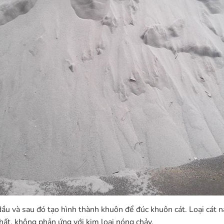
u và sau đó tạo hình thành khuôn để đúc khuôn cát. Loại cát nà
nhất, không phản ứng với kim loại nóng chảy.