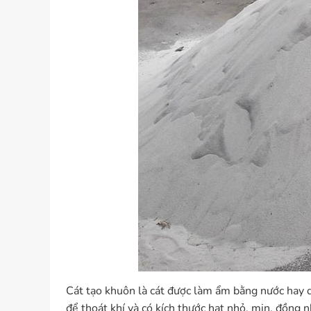
Cát tạo khuôn là cát được làm ẩm bằng nước hay dầ
để thoát khí và có kích thước hạt nhỏ, mịn, đồng 