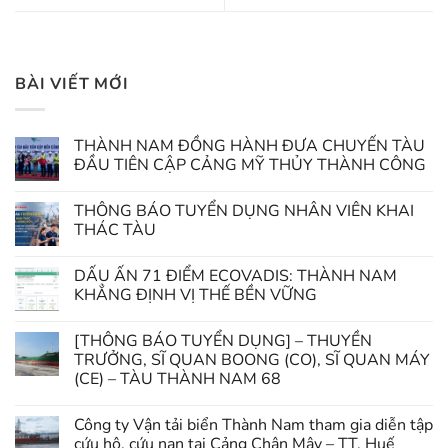
BÀI VIẾT MỚI
THÀNH NAM ĐỒNG HÀNH ĐƯA CHUYẾN TÀU
ĐẦU TIÊN CẬP CẢNG MỸ THỦY THÀNH CÔNG
THÔNG BÁO TUYỂN DỤNG NHÂN VIÊN KHAI
THÁC TÀU
DẤU ẤN 71 ĐIỂM ECOVADIS: THÀNH NAM
KHẲNG ĐỊNH VỊ THẾ BỀN VỮNG
[THÔNG BÁO TUYỂN DỤNG] – THUYỀN
TRƯỞNG, SĨ QUAN BOONG (CO), SĨ QUAN MÁY
(CE) – TÀU THÀNH NAM 68
Công ty Vận tải biển Thành Nam tham gia diễn tập
cứu hộ, cứu nạn tại Cảng Chân Mây – TT. Huế