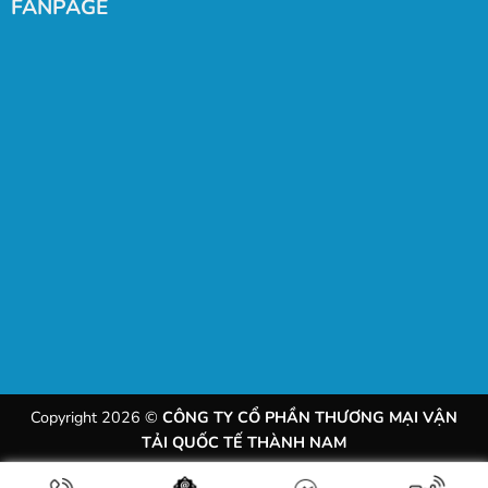
FANPAGE
Copyright 2026 ©
CÔNG TY CỔ PHẦN THƯƠNG MẠI VẬN
TẢI QUỐC TẾ THÀNH NAM